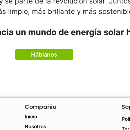
y sé parte de la revolución solar. Junt
 limpio, más brillante y más sostenibl
acia un mundo de energía solar 
Háblanos
Compañia
So
Inicio
Pol
Nosotros
Tér