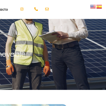
acto
novable