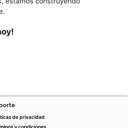
os, estamos construyendo
e.
hoy!
porte
íticas de privacidad
minos y condiciones