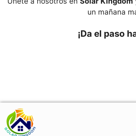
Únete a nosotros en
Solar Kingdom
un mañana más
¡Da el paso h