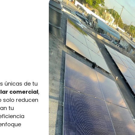
s únicas de tu
lar comercial
,
o solo reducen
zan tu
ficiencia
 enfoque