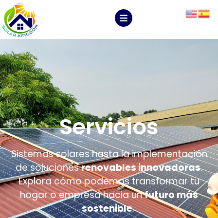
Servicios
Sistemas solares hasta la implementación
de soluciones
renovables innovadoras
.
Explora cómo podemos transformar tu
hogar o empresa hacia un
futuro más
sostenible
.